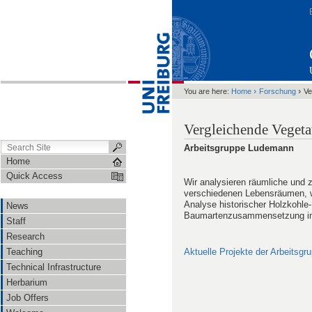
›
›
You are here:
Home
Forschung
Ve
Vergleichende Veget
Arbeitsgruppe Ludemann
Home
Quick Access
Wir analysieren räumliche und 
verschiedenen Lebensräumen, w
Analyse historischer Holzkohle-
News
Baumartenzusammensetzung im
Staff
Research
Teaching
Aktuelle Projekte der Arbeitsg
Technical Infrastructure
Herbarium
Job Offers