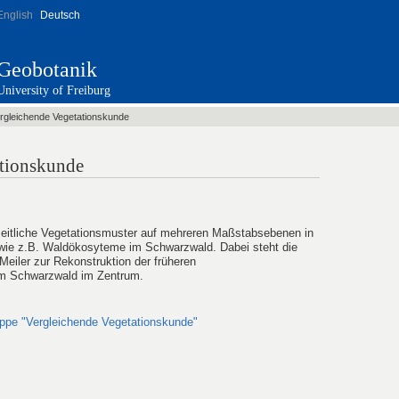
English
Deutsch
Geobotanik
University of Freiburg
News
Staff
Research
Teaching
Technical Infrastruc
rgleichende Vegetationskunde
Herbarium
Job Offers
Welcome
Theses
Tree Sponsorship Prescription
ationskunde
zeitliche Vegetationsmuster auf mehreren Maßstabsebenen in
ie z.B. Waldökosyteme im Schwarzwald. Dabei steht die
Meiler zur Rekonstruktion der früheren
 Schwarzwald im Zentrum.
ruppe "Vergleichende Vegetationskunde"