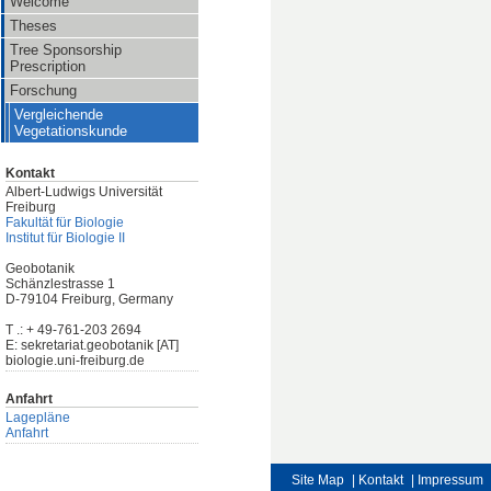
Welcome
Theses
Tree Sponsorship
Prescription
Forschung
Vergleichende
Vegetationskunde
Kontakt
Albert-Ludwigs Universität
Freiburg
Fakultät für Biologie
Institut für Biologie II
Geobotanik
Schänzlestrasse 1
D-79104 Freiburg, Germany
T .: + 49-761-203 2694
E: sekretariat.geobotanik [AT]
biologie.uni-freiburg.de
Anfahrt
Lagepläne
Anfahrt
Site Map
| Kontakt
| Impressum