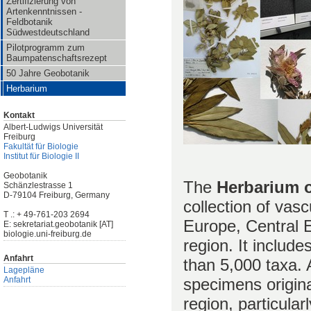
Zertifizierung von
Artenkenntnissen -
Feldbotanik
Südwestdeutschland
Pilotprogramm zum
Baumpatenschaftsrezept
50 Jahre Geobotanik
Herbarium
Kontakt
Albert-Ludwigs Universität
Freiburg
Fakultät für Biologie
Institut für Biologie II
Geobotanik
The
Herbarium o
Schänzlestrasse 1
D-79104 Freiburg, Germany
collection of vas
T .: + 49-761-203 2694
Europe, Central 
E: sekretariat.geobotanik [AT]
biologie.uni-freiburg.de
region. It includ
Anfahrt
than 5,000 taxa. 
Lagepläne
specimens origin
Anfahrt
region, particula