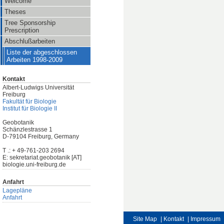
Welcome
Theses
Tree Sponsorship
Prescription
Abschlußarbeiten
Liste der abgeschlossen
Arbeiten 1998-2009
Kontakt
Albert-Ludwigs Universität
Freiburg
Fakultät für Biologie
Institut für Biologie II
Geobotanik
Schänzlestrasse 1
D-79104 Freiburg, Germany
T .: + 49-761-203 2694
E: sekretariat.geobotanik [AT]
biologie.uni-freiburg.de
Anfahrt
Lagepläne
Anfahrt
Site Map
| Kontakt
| Impressum