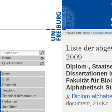
›
You are here:
Home
Abschlußarbeit
Liste der abge
2009
Home
Quick Access
Diplom-, Staat
Dissertationen 
News
Fakultät für Bio
Staff
Research
Alphabetisch S
Teaching
Diplom alphabe
Technical Infrastructure
Herbarium
document, 214Kb
Job Offers