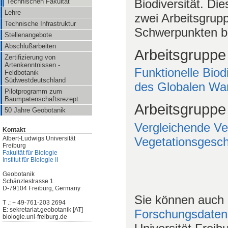
Biodiversität. D
Technischen Fakultät
Lehre
zwei Arbeitsgrupp
Technische Infrastruktur
Schwerpunkten be
Stellenangebote
Abschlußarbeiten
Arbeitsgruppe
Zertifizierung von
Artenkenntnissen -
Funktionelle Biod
Feldbotanik
Südwestdeutschland
des Globalen Wa
Pilotprogramm zum
Baumpatenschaftsrezept
Arbeitsgrupp
50 Jahre Geobotanik
Vergleichende Ve
Kontakt
Vegetationsgesch
Albert-Ludwigs Universität
Freiburg
Fakultät für Biologie
Institut für Biologie II
Geobotanik
Schänzlestrasse 1
D-79104 Freiburg, Germany
Sie können auch 
T .: + 49-761-203 2694
E: sekretariat.geobotanik [AT]
Forschungsdate
biologie.uni-freiburg.de