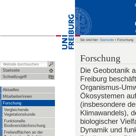
›
Sie sind hier:
Startseite
Forschung
Forschung
Die Geobotanik an
Startseite
Schnellzugriff
Freiburg beschäft
Organismus-Umwe
Aktuelles
Ökosystemen auf 
Mitarbeiter/innen
(insbesondere d
Forschung
Vergleichende
Klimawandels), d
Vegetationskunde
biologischer Vielf
Funktionelle
Biodiversitätsforschung
Dynamik und funk
Freilandflächen an der